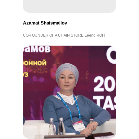
Azamat Shaismailov
CO-FOUNDER OF A CHAIN ​​STORE Eeeng ЯQН