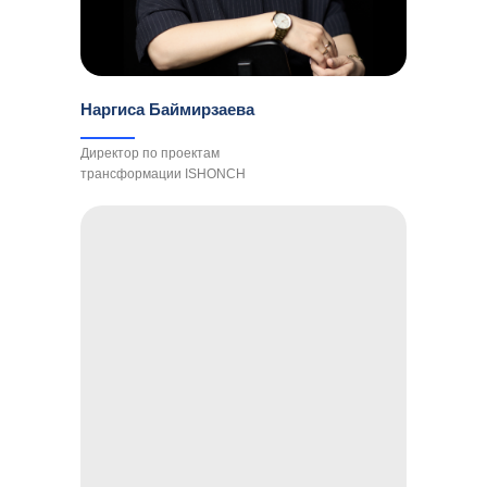
Наргиса Баймирзаева
Директор по проектам
трансформации ISHONCH