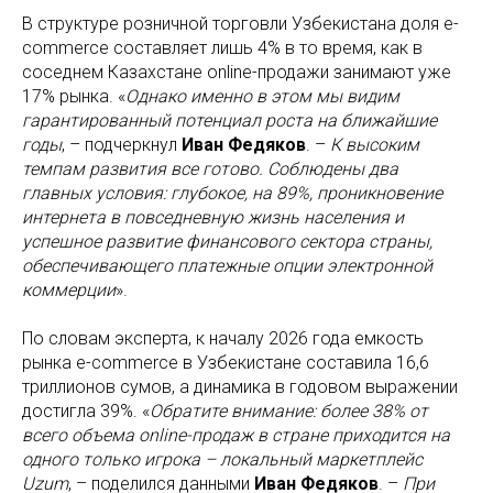
В структуре розничной торговли Узбекистана доля e-
commerce составляет лишь 4% в то время, как в
соседнем Казахстане online-продажи занимают уже
17% рынка. «
Однако именно в этом мы видим
гарантированный потенциал роста на ближайшие
годы
, – подчеркнул
Иван Федяков
. –
К высоким
темпам развития все готово. Соблюдены два
главных условия: глубокое, на 89%, проникновение
интернета в повседневную жизнь населения и
успешное развитие финансового сектора страны,
обеспечивающего платежные опции электронной
коммерции
».
По словам эксперта, к началу 2026 года емкость
рынка e-commerce в Узбекистане составила 16,6
триллионов сумов, а динамика в годовом выражении
достигла 39%. «
Обратите внимание: более 38% от
всего объема online-продаж в стране приходится на
одного только игрока – локальный маркетплейс
Uzum
, – поделился данными
Иван Федяков
. –
При