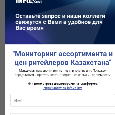
3
Magnum
19
1 425
8 952
Go (Kaspi)
4
Metro
62
1 160
8 196
5
SMALL
24
1 324
6 253
6
Glovo
23
1 033
5 335
Express
7
Wolt Market
38
997
4 874
8
A-store
30
997
3 202
"Мониторинг ассортимента и
цен ритейлеров Казахстана"
Менеджеры перезвонят или напишут в течение дня. Поможем
Сколько категорий в базе?
определиться и протестировать продукт. Без спама и навязчивости
Или посмотреть демоверсию на платформе:
Как посмотреть демо?
https://analytics.info2b.kz/
Сколько стоит услуга?