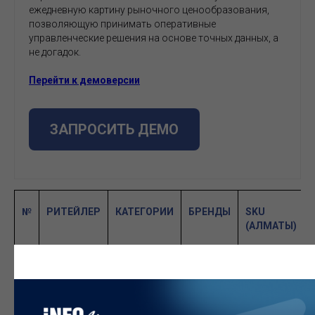
ежедневную картину рыночного ценообразования,
позволяющую принимать оперативные
управленческие решения на основе точных данных, а
не догадок.
Перейти к демоверсии
ЗАПРОСИТЬ ДЕМО
№
РИТЕЙЛЕР
КАТЕГОРИИ
БРЕНДЫ
SKU
(АЛМАТЫ)
1
Galmart
47
4 845
21670
2
Яндекс
54
1 017
9 496
Лавка