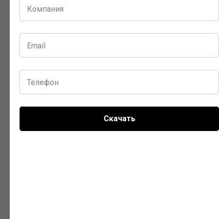
Насколько данные актуальны?
Как купить?
Как быстро я получу услугу?
Какими способами я могу оплатить
услугу?
Скачать
Можно ли получить скидку?
Нам нужны закрывающие
документы
Можно ли оплатить по реквизитам?