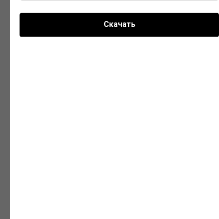
Скачать
КУПИТЬ
СВЯЗАТЬСЯ С МЕНЕДЖЕРОМ И ЗАПРОСИТЬ
ДЕМО
Популярные запросы раздела