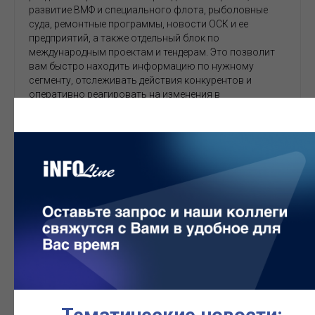
развитие ВМФ и специального флота, рыболовные
суда, ремонтные программы, новости ОСК и ее
предприятий, а также отдельный блок по
международным проектам и тендерам. Это позволит
вам быстро находить информацию по нужному
сегменту, отслеживать действия конкурентов и
оперативно реагировать на изменения в
госпрограммах и ассортименте заказов.
ЗАПРОСИТЬ ПРИМЕР
ВЫПУСКА
Как часто приходят выпуски?
Как посмотреть демо?