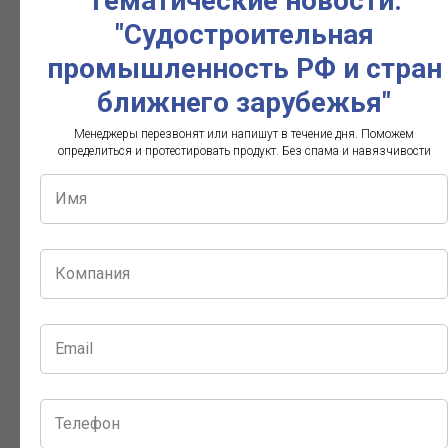
Тематические новости:
"Судостроительная
Сколько стоит подписка?
промышленность РФ и стран
ближнего зарубежья"
Как оформить подписку?
Менеджеры перезвонят или напишут в течение дня. Поможем
определиться и протестировать продукт. Без спама и навязчивости
Как быстро я получу доступ?
Какими способами я могу оплатить?
Можно ли получить скидку?
Нам нужны закрывающие
документы
Можно ли оплатить по реквизитам?