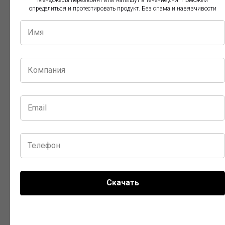
определиться и протестировать продукт. Без спама и навязчивости
Как посмотреть демо?
Сколько стоит?
Как оформить?
Как быстро я получу обзор?
Какими способами я могу оплатить?
Скачать
Можно ли получить скидку?
Нам нужны закрывающие