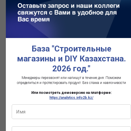
компания
мат
www.toots**.k*
ТОО
Строительные
Бето
Торгстроймонтаж
материалы
изд
База "Строительные
бет
магазины и DIY Казахстана.
2026 год."
Менеджеры перезвонят или напишут в течение дня. Поможем
определиться и протестировать продукт. Без спама и навязчивости
www.tooin**.k*
Индустриальная
Строительные
Сте
Или посмотреть демоверсию на платформе:
нефтяная
материалы
пан
https://analytics.info2b.kz/
компания-Т, ТОО,
торговая
компания