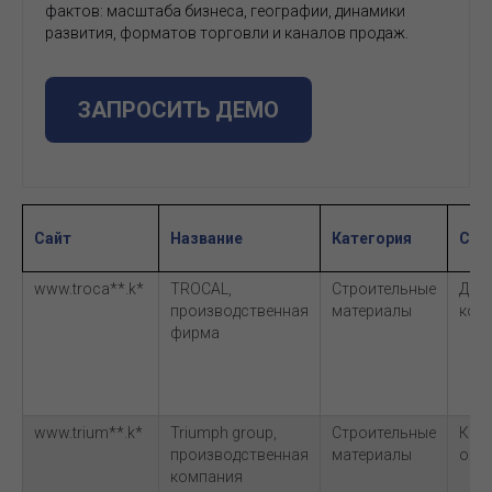
фактов: масштаба бизнеса, географии, динамики
развития, форматов торговли и каналов продаж.
ЗАПРОСИТЬ ДЕМО
Сайт
Название
Категория
Суб
www.troca**.k*
TROCAL,
Строительные
Двер
производственная
материалы
ком
фирма
www.trium**.k*
Triumph group,
Строительные
Кам
производственная
материалы
обл
компания